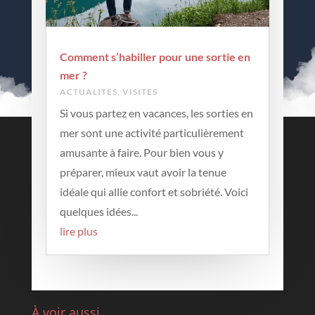
Comment s’habiller pour une sortie en
mer ?
ACTUALITES
,
VISITES
Si vous partez en vacances, les sorties en
mer sont une activité particulièrement
Contactez-nous
amusante à faire. Pour bien vous y
préparer, mieux vaut avoir la tenue
Contact
idéale qui allie confort et sobriété. Voici
Mentions légales
quelques idées...
lire plus
Archives
Archives
À voir aussi