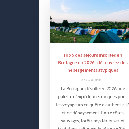
Top 5 des séjours insolites en
Bretagne en 2026 : découvrez des
hébergements atypiques
SEJOURNER
La Bretagne dévoile en 2026 une
palette d'expériences uniques pour
les voyageurs en quête d'authenticit
et de dépaysement. Entre côtes
sauvages, forêts mystérieuses et
traditions celtiques, la région offre...