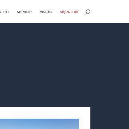
oisirs
services
visites
sejourner