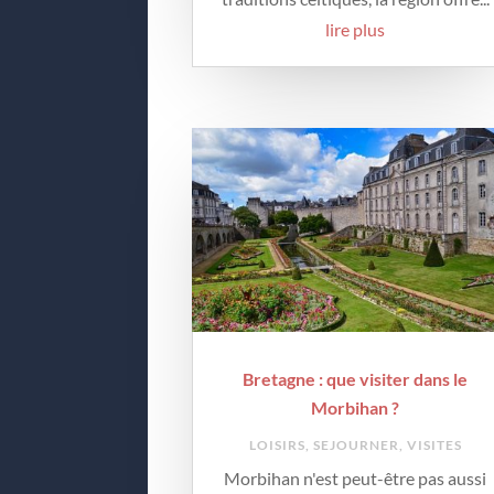
lire plus
Bretagne : que visiter dans le
Morbihan ?
LOISIRS
,
SEJOURNER
,
VISITES
Morbihan n'est peut-être pas aussi