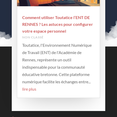
Comment utiliser Toutatice l’ENT DE
RENNES ? Les astuces pour configurer
votre espace personnel
NON CLASSÉ
Toutatice, l'Environnement Numérique
de Travail (ENT) de l'Académie de
Contactez-nous
Rennes, représente un outil
indispensable pour la communauté
Contact
éducative bretonne. Cette plateforme
Mentions légales
numérique facilite les échanges entre...
lire plus
Archives
Archives